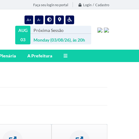
Login / Cadastro
Faça seu login no portal
A+
A-
AUG
Próxima Sessão
03
Monday (03/08/26), às 20h
Plenária
A Prefeitura