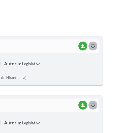
BAIXAR
G
O
Autoria:
Legislativo
S
T
l de Nhandeara)
E
I
BAIXAR
G
O
Autoria:
Legislativo
S
T