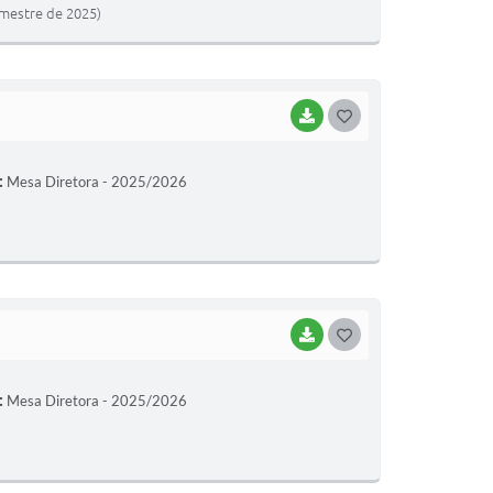
mestre de 2025)
E
I
BAIXAR
G
O
:
Mesa Diretora - 2025/2026
S
T
E
I
BAIXAR
G
O
:
Mesa Diretora - 2025/2026
S
T
E