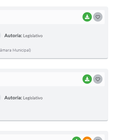
I
BAIXAR
G
O
Autoria:
Legislativo
S
T
Câmara Municipal)
E
I
BAIXAR
G
O
Autoria:
Legislativo
S
T
E
I