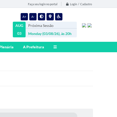
Login / Cadastro
Faça seu login no portal
A+
A-
AUG
Próxima Sessão
03
Monday (03/08/26), às 20h
Plenária
A Prefeitura