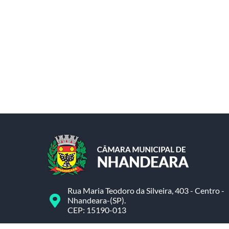
Rua Maria Teodoro da Silveira, 403 - Centro -
Nhandeara-(SP).
CEP: 15190-013