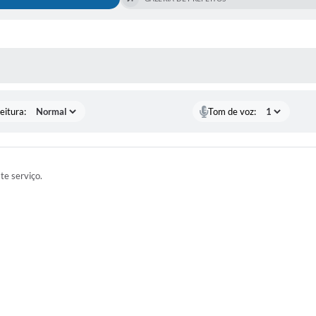
 MÍDIAS
eitura:
Tom de voz:
ste serviço.