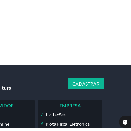
CADASTRAR
itura
VIDOR
EMPRESA
Licitações
nline
Nota Fiscal Eletrônica