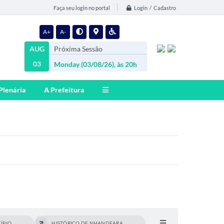
Login / Cadastro
Faça seu login no portal
A+
A-
AUG
Próxima Sessão
03
Monday (03/08/26), às 20h
Plenária
A Prefeitura
ÍPIO
HISTÓRICO DE NHANDEARA