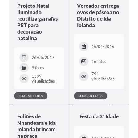
Projeto Natal
Vereador entrega
Iluminado
ovos de páscoa no
reutiliza garrafas
Distrito de Ida
PET para
Iolanda
decoração
natalina
15/04/2016
26/06/2017
16 fotos
9 fotos
791
1399
visualizações
visualizações
SEM CATEGORIA
SEM CATEGORIA
Foliões de
Festa da 3ª Idade
Nhandeara e Ida
Iolanda brincam
na praça