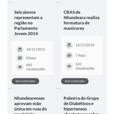
Seis alunos
CRAS de
representam a
Nhandeara realiza
região no
formatura de
Parlamento
manicures
Jovem 2014
14/11/2014
14/11/2014
7 fotos
8 fotos
632
683
visualizações
visualizações
SEM CATEGORIA
SEM CATEGORIA
Nhandearenses
Palestra do Grupo
aprovam mão
de Diabéticos e
única em ruas do
hipertensos