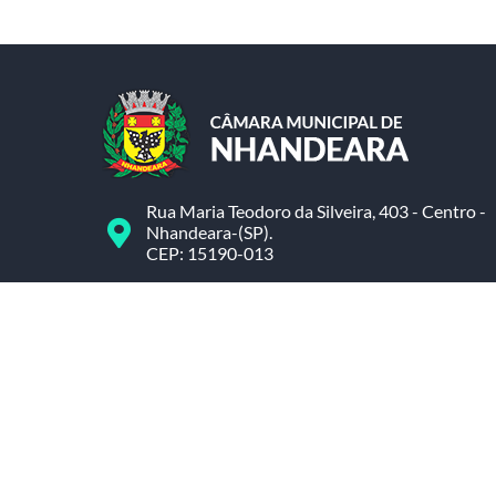
Rua Maria Teodoro da Silveira, 403 - Centro -
Nhandeara-(SP).
CEP: 15190-013
(17) 3472-1374
camaranhandeara@camaranhandeara.sp.gov.
cmnhandeara@gmail.com
Atendimento de Segunda-feira a Sexta-feira, d
09h00min às 11h00min e das 13h00min às
17h00min