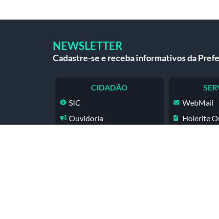
NEWSLETTER
Cadastre-se e receba informativos da Prefe
CIDADÃO
SER
SIC
WebMail
Ouvidoria
Holerite O
Legislação
Concursos
br
Contato
as
Newsletter
Carta de Serviços
Telefones Úteis