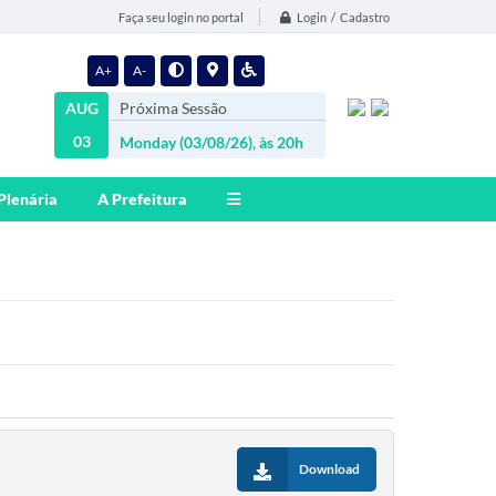
Login / Cadastro
Faça seu login no portal
A+
A-
AUG
Próxima Sessão
03
Monday (03/08/26), às 20h
Plenária
A Prefeitura
Download