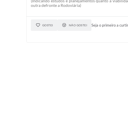
(Indicando estudos e planejamentos quanto a viabilid
outra defronte a Rodoviária)
Seja o primeiro a curti
GOSTEI
NÃO GOSTEI