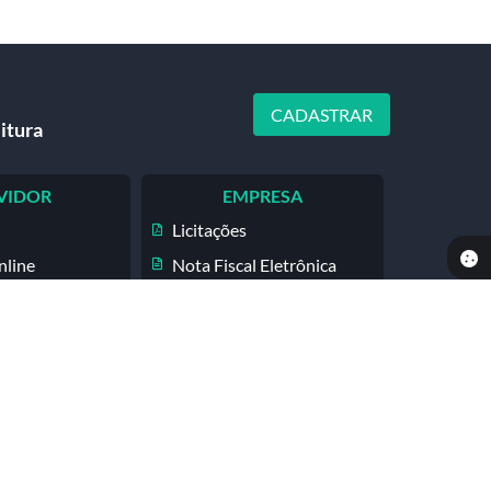
CADASTRAR
itura
VIDOR
EMPRESA
Licitações
nline
Nota Fiscal Eletrônica
Diário Oficial
Transparência
Contato
Telefones Úteis
SIC
Serviços Online