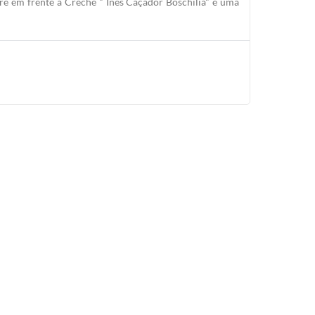
re em frente a Creche " Ines Caçador Boschilia" e uma