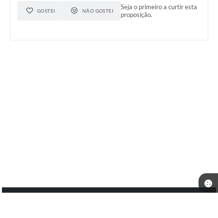
Seja o primeiro a curtir esta
GOSTEI
NÃO GOSTEI
proposição.
Telefone: (17) 3472-1374
Endereço: Rua Maria Teodoro da Silveira, 403 - Centro - Nhandeara-(SP). | CEP:
15190-013
Atendimento de Segunda-feira a Sexta-feira, das 09h00min às 11h00min e das