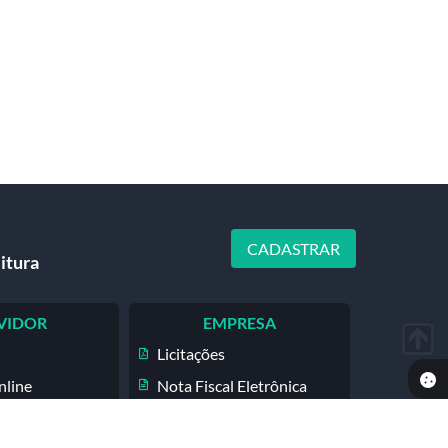
CADASTRAR
itura
VIDOR
EMPRESA
Licitações
nline
Nota Fiscal Eletrônica
Diário Oficial