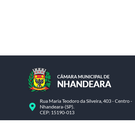
Rua Maria Teodoro da Silveira, 403 - Centro -
Nhandeara-(SP).
CEP: 15190-013
(17) 3472-1374