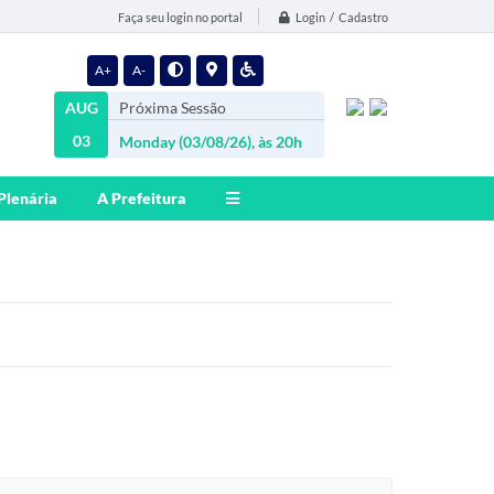
Login / Cadastro
Faça seu login no portal
A+
A-
AUG
Próxima Sessão
03
Monday (03/08/26), às 20h
Plenária
A Prefeitura