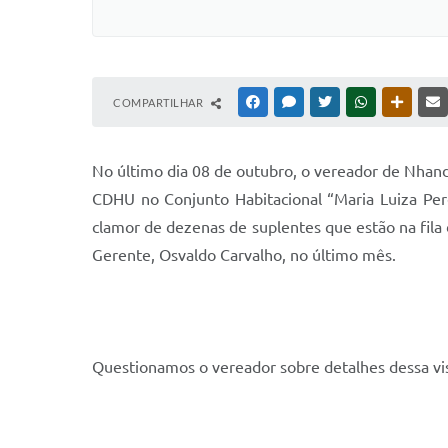
COMPARTILHAR
FACEBOOK
MESSENGER
TWITTER
WHATSAPP
OUTRAS
N
o último dia 08 de outubro, o vereador de Nha
CDHU no Conjunto Habitacional “Maria Luiza Per
clamor de dezenas de suplentes que estão na fila 
Gerente, Osvaldo Carvalho, no último mês.
Questionamos o vereador sobre detalhes dessa vist