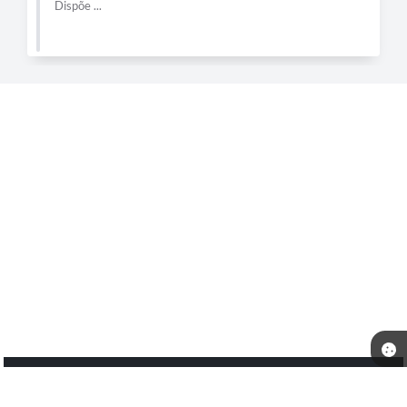
Dispõe ...
Telefone: (17) 3472-1374
Endereço: Rua Maria Teodoro da Silveira, 403 - Centro - Nhandeara-(SP). | CEP:
15190-013